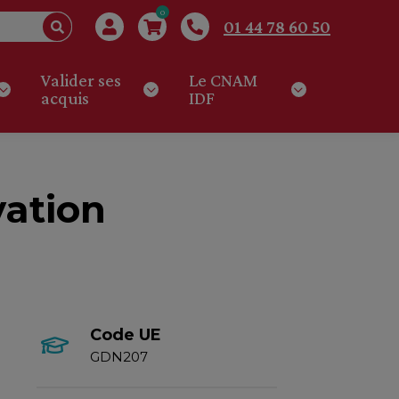
0
01 44 78 60 50
Valider ses
Le CNAM
acquis
IDF
vation
Code UE
GDN207