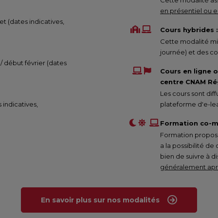
Cette modalité ass
en présentiel ou en
et (dates indicatives,
Cours hybrides :
Cette modalité mix
journée) et des co
 / début février (dates
Cours en ligne 
centre CNAM Rég
Les cours sont di
s indicatives,
plateforme d'e-lea
Formation co-m
Formation proposée
a la possibilité de
bien de suivre à d
généralement aprè
En savoir plus sur nos modalités