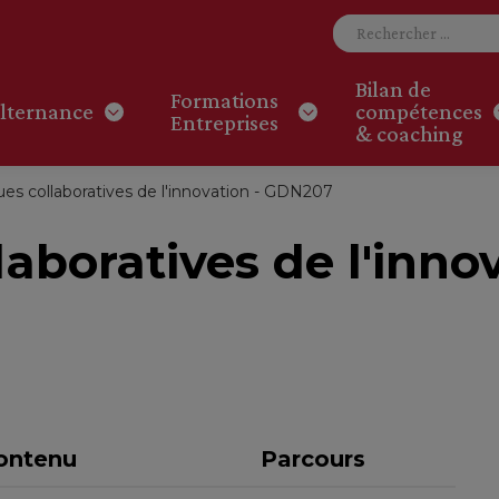
Bilan de
Formations
lternance
compétences
Entreprises
& coaching
s collaboratives de l'innovation - GDN207
aboratives de l'inno
ontenu
Parcours