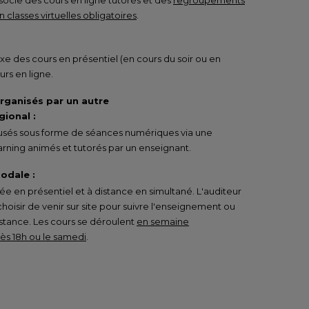
ocie des cours en ligne tutorés et des
regroupements
 classes virtuelles obligatoires
.
e des cours en présentiel (en cours du soir ou en
urs en ligne.
organisés par un autre
ional :
ffusés sous forme de séances numériques via une
rning animés et tutorés par un enseignant.
odale :
 en présentiel et à distance en simultané. L'auditeur
 choisir de venir sur site pour suivre l'enseignement ou
istance. Les cours se déroulent
en semaine
s 18h ou le samedi
.