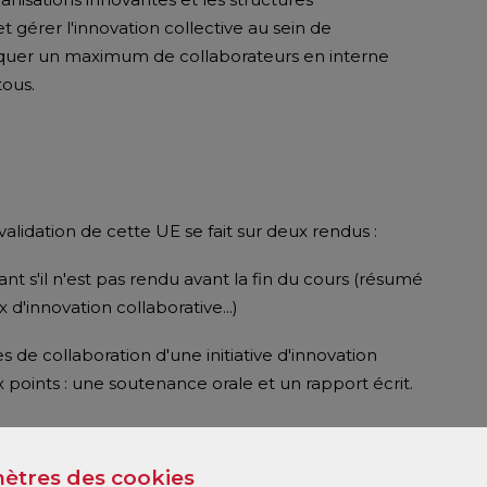
t gérer l'innovation collective au sein de
liquer un maximum de collaborateurs en interne
tous.
 validation de cette UE se fait sur deux rendus :
nt s'il n'est pas rendu avant la fin du cours (résumé
x d'innovation collaborative...)
s de collaboration d'une initiative d'innovation
x points : une soutenance orale et un rapport écrit.
ètres des cookies