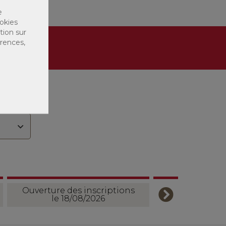
e
okies
tion sur
ation
érences,
Ouverture des inscriptions
le 18/08/2026