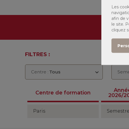
Les cook
navigati
afin de v
Proc
le site.
cliquez 
Pers
FILTRES :
Centre :
Tous
Seme
Anné
Centre de formation
2026/2
Paris
Semestre