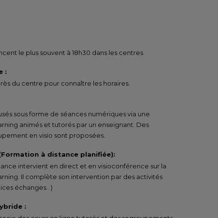
ent le plus souvent à 18h30 dans les centres.
 :
ès du centre pour connaître les horaires.
ffusés sous forme de séances numériques via une
arning animés et tutorés par un enseignant. Des
pement en visio sont proposées.
 (Formation à distance planifiée):
tance intervient en direct et en visioconférence sur la
rning. Il complète son intervention par des activités
rcices échanges…)
ybride :