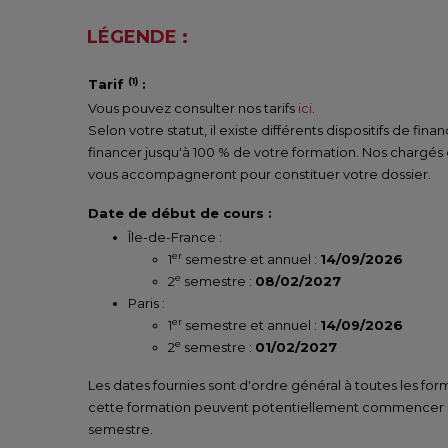
LÉGENDE :
(1)
Tarif
:
Vous pouvez consulter nos tarifs
ici
.
Selon votre statut, il existe différents dispositifs de fi
financer jusqu'à 100 % de votre formation. Nos chargés
vous accompagneront pour constituer votre dossier.
Date de début de cours :
Île-de-France :
er
1
semestre et annuel :
14/09/2026
e
2
semestre :
08/02/2027
Paris :
er
1
semestre et annuel :
14/09/2026
e
2
semestre :
01/02/2027
Les dates fournies sont d'ordre général à toutes les for
cette formation peuvent potentiellement commencer un
semestre.