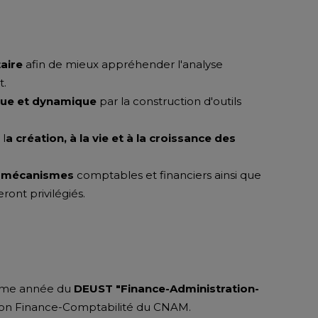
taire
afin de mieux appréhender l'analyse
t.
ique et dynamique
par la construction d'outils
 l
a création, à la vie et à la croissance des
s mécanismes
comptables et financiers ainsi que
ont privilégiés.
2ème année du
DEUST "Finance-Administration-
ion Finance-Comptabilité du CNAM.