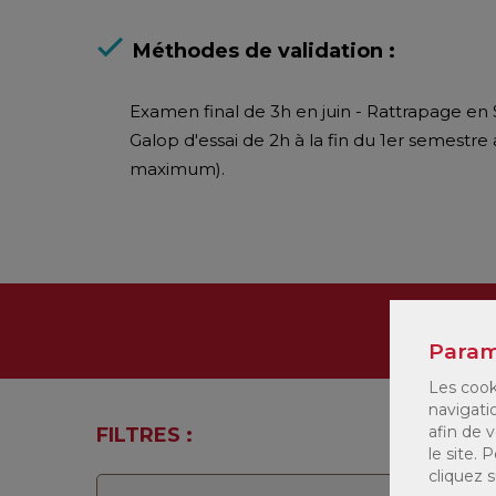
Méthodes de validation :
Examen final de 3h en juin - Rattrapage e
Galop d'essai de 2h à la fin du 1er semestre
maximum).
Proc
Param
Les cook
navigati
afin de v
FILTRES :
le site.
cliquez 