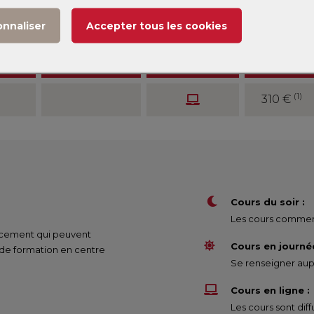
stre :
Tous
Modalité :
Tous
onnaliser
Accepter tous les cookies
e
Jours de
Modalité
Tarif
027
formation
(1)
310 €
Cours du soir :
Les cours commenc
nancement qui peuvent
Cours en journée
 de formation en centre
Se renseigner aupr
Cours en ligne :
Les cours sont di