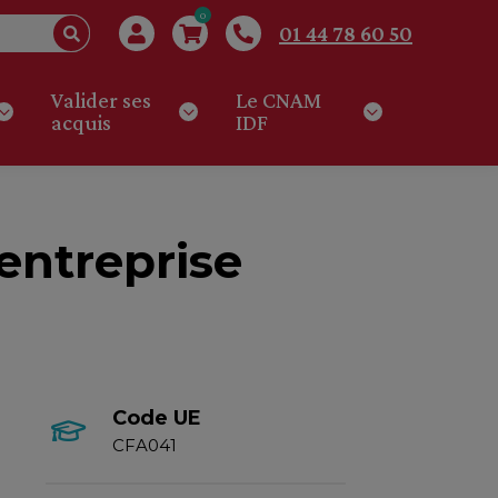
0
01 44 78 60 50
Valider ses
Le CNAM
acquis
IDF
entreprise
Code UE
CFA041