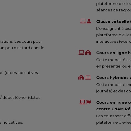
plateforme d’e-le
séances de regrou
Classe virtuelle
L'enseignant à dis
plateforme d'e-lea
mations. Les cours pour
interactives (exe
 peu plus tard dans le
Cours en ligne h
Cette modalité ass
en présentiel ou en
et (dates indicatives,
Cours hybrides :
Cette modalité mix
journée) et des co
 / début février (dates
Cours en ligne 
centre CNAM Rég
Les cours sont di
s indicatives,
plateforme d'e-lea