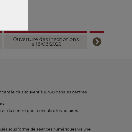
Ouverture des inscriptions
le 18/08/2026
ent le plus souvent à 18h30 dans les centres.
 :
ès du centre pour connaître les horaires.
ffusés sous forme de séances numériques via une