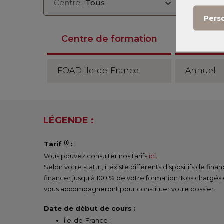
Centre :
Tous
Seme
Pers
Anné
Centre de formation
2026/2
FOAD Ile-de-France
Annuel
LÉGENDE :
(1)
Tarif
:
Vous pouvez consulter nos tarifs
ici
.
Selon votre statut, il existe différents dispositifs de fi
financer jusqu'à 100 % de votre formation. Nos chargés
vous accompagneront pour constituer votre dossier.
Date de début de cours :
Île-de-France :