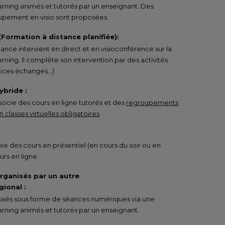
arning animés et tutorés par un enseignant. Des
pement en visio sont proposées.
 (Formation à distance planifiée):
tance intervient en direct et en visioconférence sur la
rning. Il complète son intervention par des activités
rcices échanges…)
ybride :
ocie des cours en ligne tutorés et des
regroupements
 classes virtuelles obligatoires
.
e des cours en présentiel (en cours du soir ou en
urs en ligne.
organisés par un autre
ional :
ffusés sous forme de séances numériques via une
rning animés et tutorés par un enseignant.