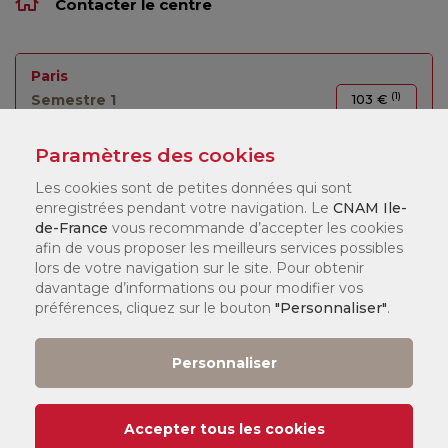
Contacter le centre
Paris
(1)
Semestre 1
103 €
Cours en ligne
Paramètres des cookies
Les cookies sont de petites données qui sont
enregistrées pendant votre navigation. Le
CNAM Ile-
de-France
vous recommande d’accepter les cookies
LÉGENDE :
afin de vous proposer les meilleurs services possibles
lors de votre navigation sur le site. Pour obtenir
(1)
Tarif
:
davantage d’informations ou pour modifier vos
préférences, cliquez sur le bouton
"Personnaliser"
.
Vous pouvez consulter nos tarifs
ici
.
Selon votre statut, il existe différents dispositifs de financement
qui peuvent financer jusqu'à 100 % de votre formation. Nos
Personnaliser
chargés de formation en centre vous accompagneront pour
constituer votre dossier.
Accepter tous les cookies
Date de début de cours :