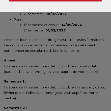
Île-de-France :
er
1
semestre et annuel :
14/09/2026
e
2
semestre :
08/02/2027
Paris :
er
1
semestre et annuel :
14/09/2026
e
2
semestre :
01/02/2027
Les dates fournies sont d'ordre général à toutes les formations.
Les cours pour cette formation peuvent potentiellement
commencer un peu plus tard dans le semestre.
Annuel :
Il s'étend de fin septembre / début octobre à début juillet
(dates indicatives, renseignez-vous auprès de votre centre).
Semestre 1 :
Il s'étend de fin septembre / début octobre à fin janvier / début
février (dates indicatives, renseignez-vous auprès de votre
centre).
Semestre 2 :