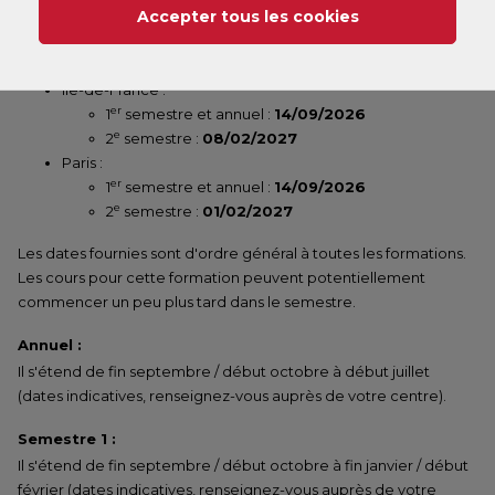
Accepter tous les cookies
constituer votre dossier.
Date de début de cours :
Île-de-France :
er
1
semestre et annuel :
14/09/2026
e
2
semestre :
08/02/2027
Paris :
er
1
semestre et annuel :
14/09/2026
e
2
semestre :
01/02/2027
Les dates fournies sont d'ordre général à toutes les formations.
Les cours pour cette formation peuvent potentiellement
commencer un peu plus tard dans le semestre.
Annuel :
Il s'étend de fin septembre / début octobre à début juillet
(dates indicatives, renseignez-vous auprès de votre centre).
Semestre 1 :
Il s'étend de fin septembre / début octobre à fin janvier / début
février (dates indicatives, renseignez-vous auprès de votre