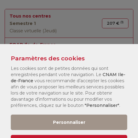
Tous nos centres
(1)
Semestre 1
207 €
Classe virtuelle (Jeudi)
FOAD Ile-de-France
(1)
Semestre 1
207 €
Paramètres des cookies
Cours hors région
Les cookies sont de petites données qui sont
enregistrées pendant votre navigation. Le
CNAM Ile-
de-France
vous recommande d’accepter les cookies
afin de vous proposer les meilleurs services possibles
lors de votre navigation sur le site. Pour obtenir
LÉGENDE :
davantage d’informations ou pour modifier vos
préférences, cliquez sur le bouton
"Personnaliser"
.
(1)
Tarif
:
Vous pouvez consulter nos tarifs
ici
.
Personnaliser
Selon votre statut, il existe différents dispositifs de financement
qui peuvent financer jusqu'à 100 % de votre formation. Nos
chargés de formation en centre vous accompagneront pour