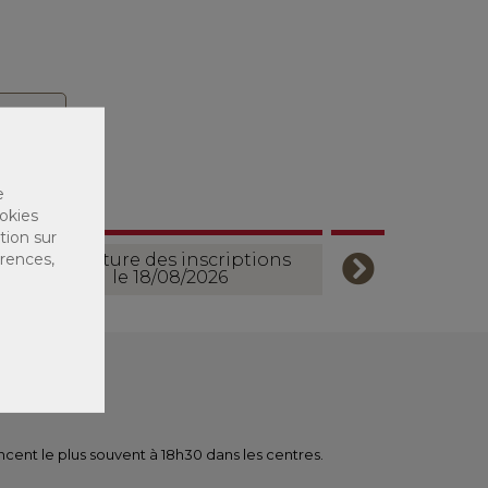
e
okies
tion sur
érences,
Ouverture des inscriptions
le 18/08/2026
ent le plus souvent à 18h30 dans les centres.