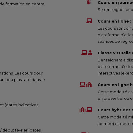
Cours en journée
 de formation en centre
Se renseigner aupr
Cours en ligne :
Les cours sont di
plateforme d’e-le
séances de regrou
Classe virtuelle
L'enseignant à dis
plateforme d'e-lea
mations. Les cours pour
interactives (exe
 peu plus tard dans le
Cours en ligne h
Cette modalité ass
en présentiel ou en
et (dates indicatives,
Cours hybrides :
Cette modalité mix
journée) et des co
 / début février (dates