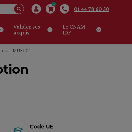
0
01 44 78 60 50
Valider ses
Le CNAM
acquis
IDF
sateur - MUX102
ption
Code UE