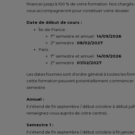
financer jusqu'à 100 % de votre formation. Nos chargés
vous accompagneront pour constituer votre dossier.
Date de début de cours :
Île-de-France :
er
1
semestre et annuel :
14/09/2026
e
2
semestre :
08/02/2027
Paris :
er
1
semestre et annuel :
14/09/2026
e
2
semestre :
01/02/2027
Les dates fournies sont d'ordre général à toutes les for
cette formation peuvent potentiellement commencer un
semestre.
Annuel :
Il s'étend de fin septembre / début octobre à début juill
renseignez-vous auprès de votre centre).
Semestre 1 :
Il s'étend de fin septembre / début octobre à fin janvier