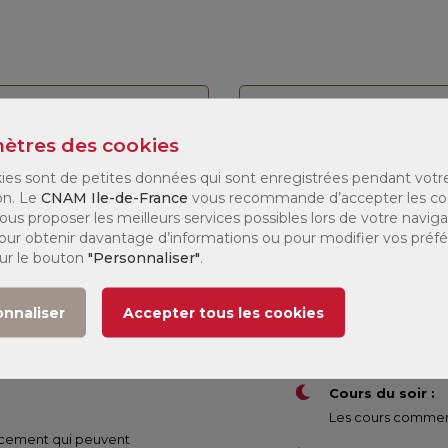
stre :
Tous
Modalité :
Tous
ètres des cookies
e
Jours de
ies sont de petites données qui sont enregistrées pendant votr
Modalité
Tarif
027
formation
on. Le
CNAM Ile-de-France
vous recommande d’accepter les co
ous proposer les meilleurs services possibles lors de votre naviga
 Pour obtenir davantage d’informations ou pour modifier vos préf
(1)
 2
207 €
sur le bouton
"Personnaliser"
.
onnaliser
Accepter tous les cookies
Cours du soir :
Les cours commenc
nancement qui peuvent