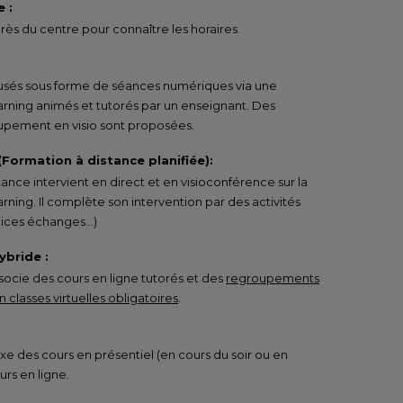
 :
ès du centre pour connaître les horaires.
ffusés sous forme de séances numériques via une
arning animés et tutorés par un enseignant. Des
pement en visio sont proposées.
 (Formation à distance planifiée):
tance intervient en direct et en visioconférence sur la
rning. Il complète son intervention par des activités
rcices échanges…)
ybride :
ocie des cours en ligne tutorés et des
regroupements
 classes virtuelles obligatoires
.
e des cours en présentiel (en cours du soir ou en
urs en ligne.