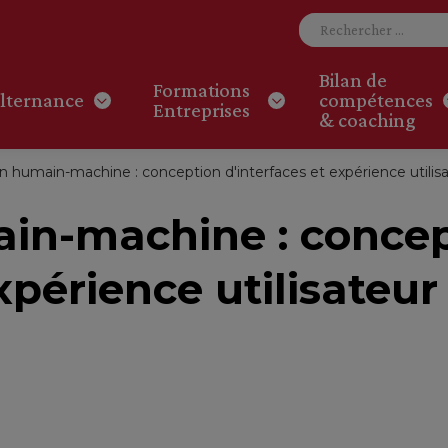
Bilan de
Formations
lternance
compétences
Entreprises
& coaching
on humain-machine : conception d'interfaces et expérience utili
ain-machine : conce
xpérience utilisateur