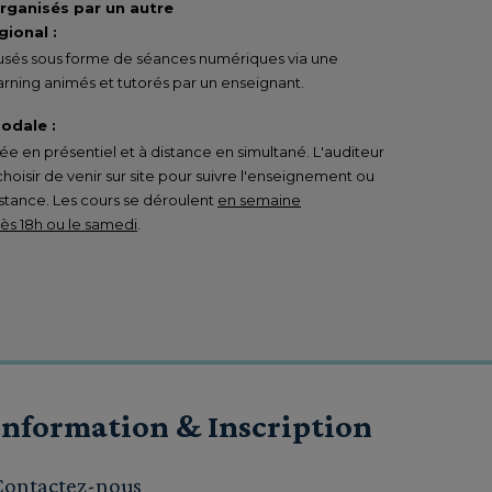
organisés par un autre
ional :
ffusés sous forme de séances numériques via une
rning animés et tutorés par un enseignant.
odale :
 en présentiel et à distance en simultané. L'auditeur
 choisir de venir sur site pour suivre l'enseignement ou
istance. Les cours se déroulent
en semaine
s 18h ou le samedi
.
Information & Inscription
Contactez-nous