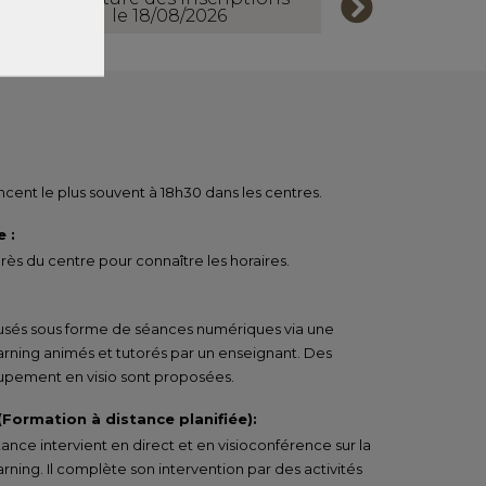
le 18/08/2026
ent le plus souvent à 18h30 dans les centres.
 :
ès du centre pour connaître les horaires.
ffusés sous forme de séances numériques via une
arning animés et tutorés par un enseignant. Des
pement en visio sont proposées.
 (Formation à distance planifiée):
tance intervient en direct et en visioconférence sur la
rning. Il complète son intervention par des activités