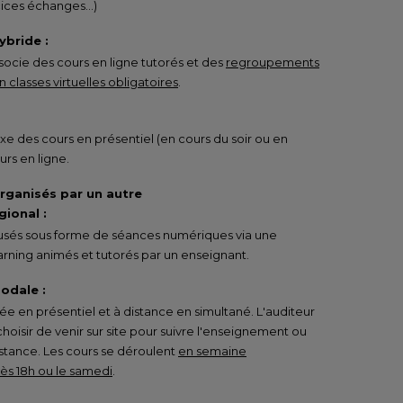
rcices échanges…)
ybride :
ocie des cours en ligne tutorés et des
regroupements
 classes virtuelles obligatoires
.
e des cours en présentiel (en cours du soir ou en
urs en ligne.
organisés par un autre
ional :
ffusés sous forme de séances numériques via une
rning animés et tutorés par un enseignant.
odale :
 en présentiel et à distance en simultané. L'auditeur
 choisir de venir sur site pour suivre l'enseignement ou
istance. Les cours se déroulent
en semaine
s 18h ou le samedi
.