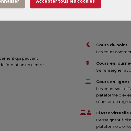
onnaliser
Accepter tous les cookies
(1)
 1
207 €
Cours du soir :
Les cours commenc
nancement qui peuvent
Cours en journée
 de formation en centre
Se renseigner aupr
Cours en ligne :
Les cours sont di
plateforme d’e-le
séances de regrou
Classe virtuelle
L'enseignant à dis
plateforme d'e-lea