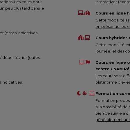
mations. Les cours pour
interactives (exe
 peu plus tard dans le
Cours en ligne h
Cette modalité ass
en présentiel ou en
et (dates indicatives,
Cours hybrides :
Cette modalité mix
journée) et des co
 / début février (dates
Cours en ligne 
centre CNAM Rég
Les cours sont di
s indicatives,
plateforme d'e-lea
Formation co-m
Formation proposée
a la possibilité de
bien de suivre à d
généralement aprè