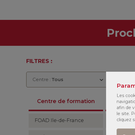
Proc
FILTRES :
Centre :
Tous
Seme
Param
Les cook
Anné
Centre de formation
navigati
2026/2
afin de v
le site.
cliquez 
FOAD Ile-de-France
Semestre