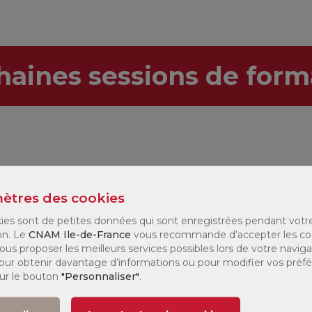
haines sessions de form
stre :
Tous
Modalité :
Tous
ètres des cookies
ies sont de petites données qui sont enregistrées pendant votr
e
Jours de
Modalité
Tarif
on. Le
CNAM Ile-de-France
vous recommande d’accepter les co
027
formation
ous proposer les meilleurs services possibles lors de votre naviga
 Pour obtenir davantage d’informations ou pour modifier vos préf
sur le bouton
"Personnaliser"
.
(1)
 2
207 €