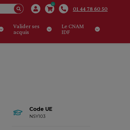
0
01 44 78 60 50
Valider ses
Le CNAM
acquis
IDF
Code UE
NSY103