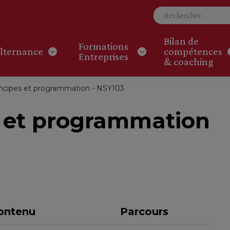
Bilan de
Formations
lternance
compétences
Entreprises
& coaching
rincipes et programmation - NSY103
es et programmation
ontenu
Parcours