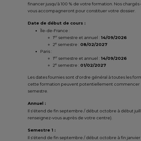
financer jusqu'à 100 % de votre formation. Nos chargés
vous accompagneront pour constituer votre dossier.
Date de début de cours :
Île-de-France :
er
1
semestre et annuel :
14/09/2026
e
2
semestre :
08/02/2027
Paris :
er
1
semestre et annuel :
14/09/2026
e
2
semestre :
01/02/2027
Les dates fournies sont d'ordre général à toutes les for
cette formation peuvent potentiellement commencer un
semestre.
Annuel :
Il s'étend de fin septembre / début octobre à début juill
renseignez-vous auprès de votre centre).
Semestre 1 :
Il s'étend de fin septembre / début octobre à fin janvier