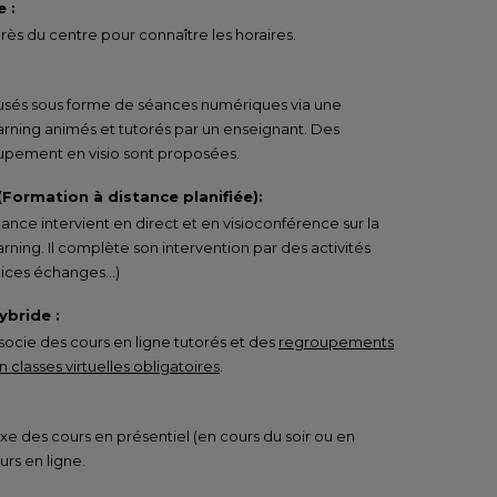
 :
ès du centre pour connaître les horaires.
ffusés sous forme de séances numériques via une
arning animés et tutorés par un enseignant. Des
pement en visio sont proposées.
 (Formation à distance planifiée):
tance intervient en direct et en visioconférence sur la
rning. Il complète son intervention par des activités
rcices échanges…)
ybride :
ocie des cours en ligne tutorés et des
regroupements
 classes virtuelles obligatoires
.
e des cours en présentiel (en cours du soir ou en
urs en ligne.