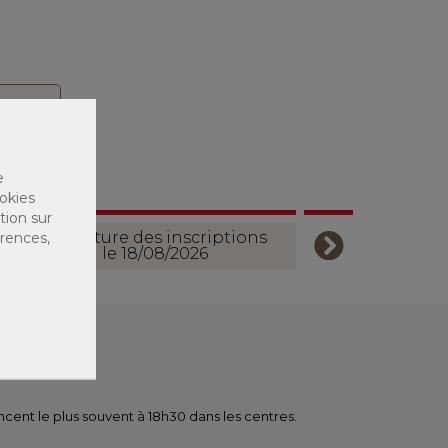
e
okies
tion sur
érences,
Ouverture des inscriptions
le 18/08/2026
ent le plus souvent à 18h30 dans les centres.