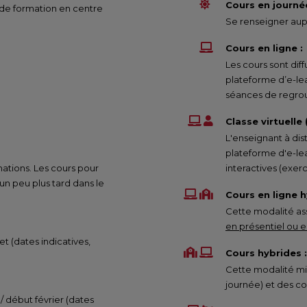
Cours en journée
 de formation en centre
Se renseigner aupr
Cours en ligne :
Les cours sont di
plateforme d’e-le
séances de regrou
Classe virtuelle
L'enseignant à dis
plateforme d'e-lea
mations. Les cours pour
interactives (exe
 peu plus tard dans le
Cours en ligne h
Cette modalité ass
en présentiel ou en
et (dates indicatives,
Cours hybrides :
Cette modalité mix
journée) et des co
 / début février (dates