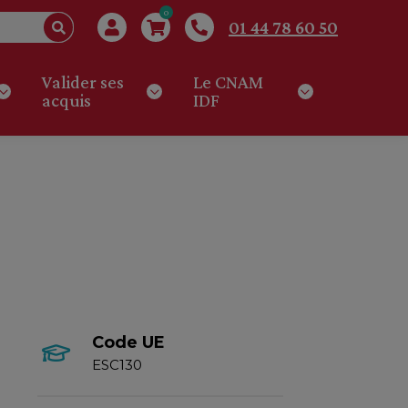
0
01 44 78 60 50
Valider ses
Le CNAM
acquis
IDF
Code UE
ESC130