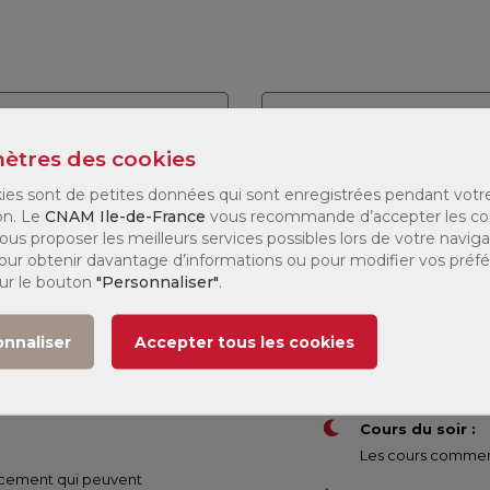
stre :
Tous
Modalité :
Tous
ètres des cookies
e
Jours de
ies sont de petites données qui sont enregistrées pendant votr
Modalité
Tarif
027
formation
on. Le
CNAM Ile-de-France
vous recommande d’accepter les co
ous proposer les meilleurs services possibles lors de votre naviga
 Pour obtenir davantage d’informations ou pour modifier vos préf
(1)
 1
138 €
sur le bouton
"Personnaliser"
.
onnaliser
Accepter tous les cookies
Cours du soir :
Les cours commenc
nancement qui peuvent