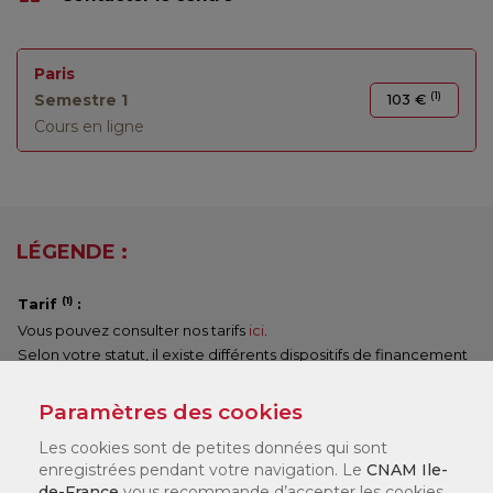
Paris
(1)
Semestre 1
103 €
Cours en ligne
LÉGENDE :
(1)
Tarif
:
Vous pouvez consulter nos tarifs
ici
.
Selon votre statut, il existe différents dispositifs de financement
qui peuvent financer jusqu'à 100 % de votre formation. Nos
chargés de formation en centre vous accompagneront pour
Paramètres des cookies
constituer votre dossier.
Les cookies sont de petites données qui sont
enregistrées pendant votre navigation. Le
CNAM Ile-
Date de début de cours :
de-France
vous recommande d’accepter les cookies