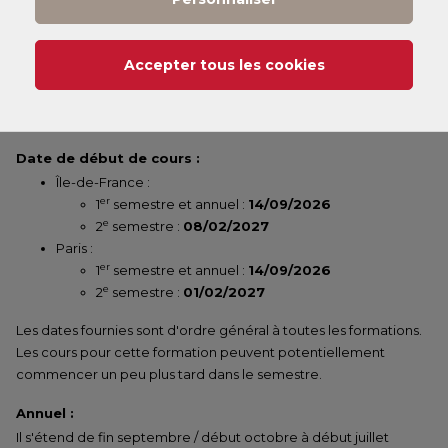
(1)
Tarif
:
Vous pouvez consulter nos tarifs
ici
.
Selon votre statut, il existe différents dispositifs de financement
Accepter tous les cookies
qui peuvent financer jusqu'à 100 % de votre formation. Nos
chargés de formation en centre vous accompagneront pour
constituer votre dossier.
Date de début de cours :
Île-de-France :
er
1
semestre et annuel :
14/09/2026
e
2
semestre :
08/02/2027
Paris :
er
1
semestre et annuel :
14/09/2026
e
2
semestre :
01/02/2027
Les dates fournies sont d'ordre général à toutes les formations.
Les cours pour cette formation peuvent potentiellement
commencer un peu plus tard dans le semestre.
Annuel :
Il s'étend de fin septembre / début octobre à début juillet