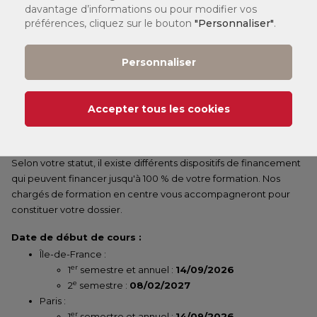
davantage d’informations ou pour modifier vos
Cours en ligne
préférences, cliquez sur le bouton
"Personnaliser"
.
Personnaliser
LÉGENDE :
Accepter tous les cookies
(1)
Tarif
:
Vous pouvez consulter nos tarifs
ici
.
Selon votre statut, il existe différents dispositifs de financement
qui peuvent financer jusqu'à 100 % de votre formation. Nos
chargés de formation en centre vous accompagneront pour
constituer votre dossier.
Date de début de cours :
Île-de-France :
er
1
semestre et annuel :
14/09/2026
e
2
semestre :
08/02/2027
Paris :
er
1
semestre et annuel :
14/09/2026