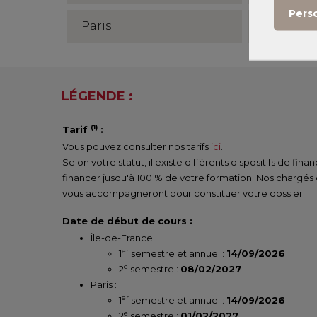
Pers
Paris
Semestre
LÉGENDE :
(1)
Tarif
:
Vous pouvez consulter nos tarifs
ici
.
Selon votre statut, il existe différents dispositifs de fi
financer jusqu'à 100 % de votre formation. Nos chargés
vous accompagneront pour constituer votre dossier.
Date de début de cours :
Île-de-France :
er
1
semestre et annuel :
14/09/2026
e
2
semestre :
08/02/2027
Paris :
er
1
semestre et annuel :
14/09/2026
e
2
semestre :
01/02/2027