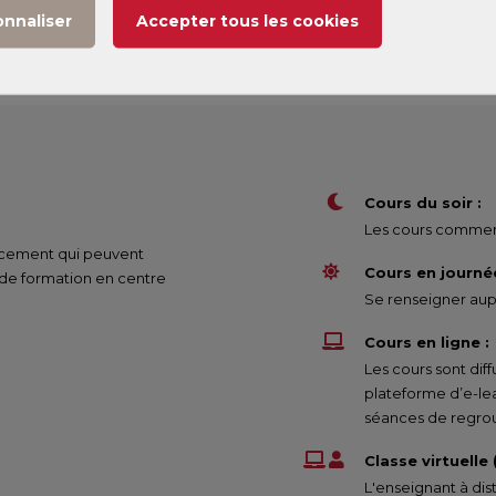
onnaliser
Accepter tous les cookies
(1)
 1
Lundi
207 €
Cours du soir :
Les cours commenc
nancement qui peuvent
Cours en journée
 de formation en centre
Se renseigner aupr
Cours en ligne :
Les cours sont di
plateforme d’e-le
séances de regrou
Classe virtuelle
L'enseignant à dis