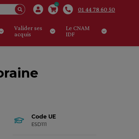
0
01 44 78 60 50
Valider ses
Le CNAM
acquis
IDF
oraine
Code UE
ESD111