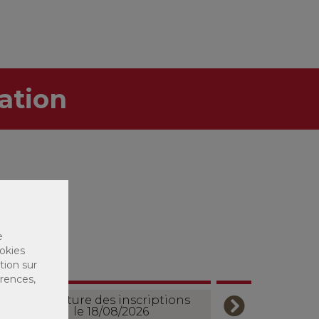
ation
e
okies
tion sur
érences,
Ouverture des inscriptions
le 18/08/2026