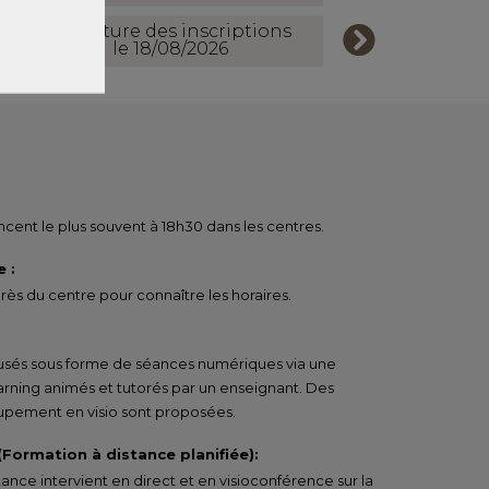
Ouverture des inscriptions
le 18/08/2026
ent le plus souvent à 18h30 dans les centres.
 :
ès du centre pour connaître les horaires.
ffusés sous forme de séances numériques via une
arning animés et tutorés par un enseignant. Des
pement en visio sont proposées.
 (Formation à distance planifiée):
tance intervient en direct et en visioconférence sur la