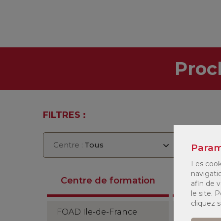
Proc
FILTRES :
Centre :
Tous
Seme
Param
Les cook
navigati
Anné
Centre de formation
afin de v
2026/2
le site.
cliquez 
FOAD Ile-de-France
Semestre