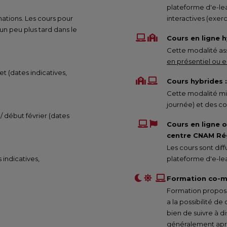
plateforme d'e-lea
mations. Les cours pour
interactives (exe
 peu plus tard dans le
Cours en ligne h
Cette modalité ass
en présentiel ou en
et (dates indicatives,
Cours hybrides :
Cette modalité mix
journée) et des co
 / début février (dates
Cours en ligne 
centre CNAM Rég
Les cours sont di
s indicatives,
plateforme d'e-lea
Formation co-m
Formation proposée
a la possibilité de
bien de suivre à d
généralement aprè