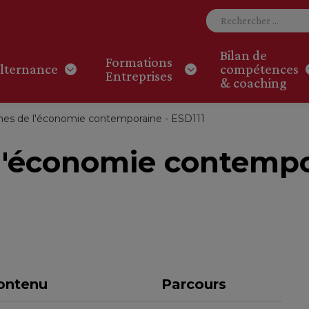
Bilan de
Formations
lternance
compétences
Entreprises
& coaching
es de l'économie contemporaine - ESD111
l'économie contemp
ontenu
Parcours