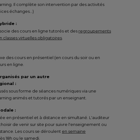
rning. Il complète son intervention par des activités
rcices échanges…)
ybride :
ocie des cours en ligne tutorés et des
regroupements
 classes virtuelles obligatoires
.
e des cours en présentiel (en cours du soir ou en
urs en ligne.
organisés par un autre
ional :
ffusés sous forme de séances numériques via une
rning animés et tutorés par un enseignant.
odale :
 en présentiel et à distance en simultané. L'auditeur
 choisir de venir sur site pour suivre l'enseignement ou
istance. Les cours se déroulent
en semaine
s 18h ou le samedi
.