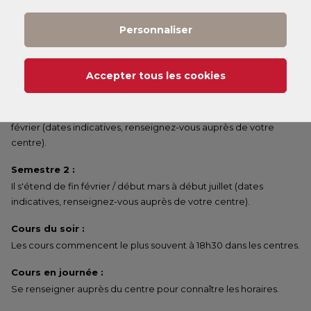
commencer un peu plus tard dans le semestre.
Personnaliser
Annuel :
Il s'étend de fin septembre / début octobre à début juillet
(dates indicatives, renseignez-vous auprès de votre centre).
Accepter tous les cookies
Semestre 1 :
Il s'étend de fin septembre / début octobre à fin janvier / début
février (dates indicatives, renseignez-vous auprès de votre
centre).
Semestre 2 :
Il s'étend de fin février / début mars à début juillet (dates
indicatives, renseignez-vous auprès de votre centre).
Cours du soir :
Les cours commencent le plus souvent à 18h30 dans les centres.
Cours en journée :
Se renseigner auprès du centre pour connaître les horaires.