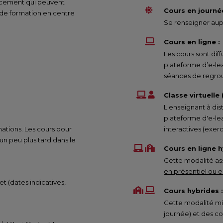
nancement qui peuvent
Cours en journée
 de formation en centre
Se renseigner aupr
Cours en ligne :
Les cours sont di
plateforme d’e-le
séances de regrou
Classe virtuelle
L'enseignant à dis
plateforme d'e-lea
mations. Les cours pour
interactives (exe
 peu plus tard dans le
Cours en ligne h
Cette modalité ass
en présentiel ou en
et (dates indicatives,
Cours hybrides :
Cette modalité mix
journée) et des co