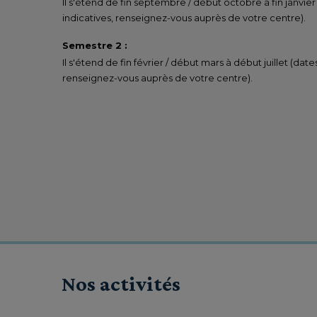
Il s'étend de fin septembre / début octobre à fin janvier
indicatives, renseignez-vous auprès de votre centre).
Semestre 2 :
Il s'étend de fin février / début mars à début juillet (date
renseignez-vous auprès de votre centre).
Nos activités