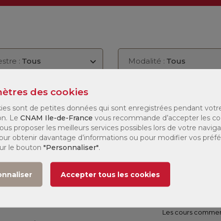
stre :
Tous
Modalité :
Tous
ètres des cookies
e
Jours de
Modalité
Tarif
027
formation
ies sont de petites données qui sont enregistrées pendant votr
on. Le
CNAM Ile-de-France
vous recommande d’accepter les co
(1)
ous proposer les meilleurs services possibles lors de votre naviga
 1
276 €
 Pour obtenir davantage d’informations ou pour modifier vos préf
sur le bouton
"Personnaliser"
.
onnaliser
Accepter tous les cookies
Cours du soir :
Les cours commenc