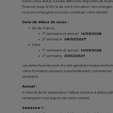
Selon votre statut, il existe différents dispositifs de fi
financer jusqu'à 100 % de votre formation. Nos chargés
vous accompagneront pour constituer votre dossier.
Date de début de cours :
Île-de-France :
er
1
semestre et annuel :
14/09/2026
e
2
semestre :
08/02/2027
Paris :
er
1
semestre et annuel :
14/09/2026
e
2
semestre :
01/02/2027
Les dates fournies sont d'ordre général à toutes les for
cette formation peuvent potentiellement commencer un
semestre.
Annuel :
Il s'étend de fin septembre / début octobre à début juill
renseignez-vous auprès de votre centre).
Semestre 1 :