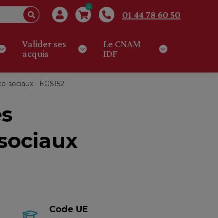
0
01 44 78 60 50
Valider ses
Le CNAM
acquis
IDF
o-sociaux - EGS152
es
-sociaux
Code UE