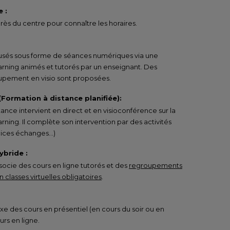
 :
ès du centre pour connaître les horaires.
ffusés sous forme de séances numériques via une
arning animés et tutorés par un enseignant. Des
pement en visio sont proposées.
 (Formation à distance planifiée):
tance intervient en direct et en visioconférence sur la
rning. Il complète son intervention par des activités
rcices échanges…)
ybride :
ocie des cours en ligne tutorés et des
regroupements
 classes virtuelles obligatoires
.
e des cours en présentiel (en cours du soir ou en
urs en ligne.