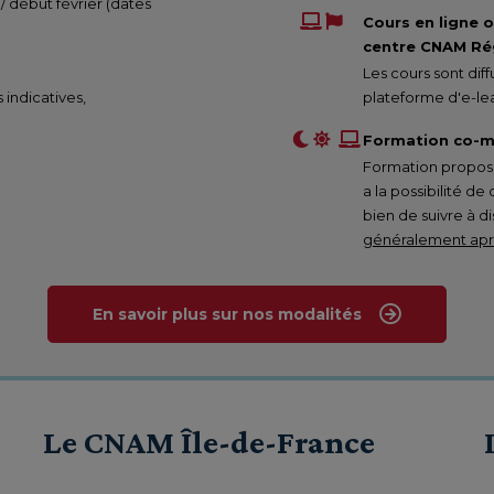
 / début février (dates
Cours en ligne 
centre CNAM Rég
Les cours sont di
s indicatives,
plateforme d'e-lea
Formation co-m
Formation proposée
a la possibilité de
bien de suivre à d
généralement aprè
En savoir plus sur nos modalités
Le CNAM Île-de-France