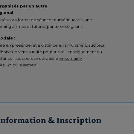
organisés par un autre
ional :
ffusés sous forme de séances numériques via une
rning animés et tutorés par un enseignant.
odale :
 en présentiel et à distance en simultané. L'auditeur
 choisir de venir sur site pour suivre l'enseignement ou
istance. Les cours se déroulent
en semaine
s 18h ou le samedi
.
Information & Inscription