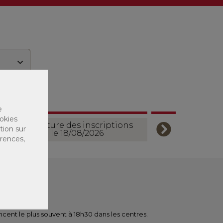
e
okies
Ouverture des inscriptions
tion sur
le 18/08/2026
érences,
ent le plus souvent à 18h30 dans les centres.