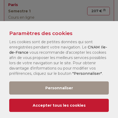
Paris
(1)
Semestre 1
207 €
Cours en ligne
Paramètres des cookies
Les cookies sont de petites données qui sont
LÉGENDE :
enregistrées pendant votre navigation. Le
CNAM Ile-
de-France
vous recommande d’accepter les cookies
afin de vous proposer les meilleurs services possibles
(1)
Tarif
:
lors de votre navigation sur le site. Pour obtenir
Vous pouvez consulter nos tarifs
ici
.
davantage d’informations ou pour modifier vos
Selon votre statut, il existe différents dispositifs de financement
préférences, cliquez sur le bouton
"Personnaliser"
.
qui peuvent financer jusqu'à 100 % de votre formation. Nos
chargés de formation en centre vous accompagneront pour
Personnaliser
constituer votre dossier.
Date de début de cours :
Accepter tous les cookies
Île-de-France :
er
1
semestre et annuel :
14/09/2026
e
2
semestre :
08/02/2027