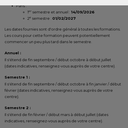
Paris :
er
1
semestre et annuel :
14/09/2026
e
2
semestre :
01/02/2027
Les dates fournies sont d'ordre général à toutes les formations.
Les cours pour cette formation peuvent potentiellement
commencer un peu plus tard dans le semestre.
Annuel :
Il s'étend de fin septembre / début octobre à début juillet
(dates indicatives, renseignez-vous auprès de votre centre).
Semestre 1 :
Il s'étend de fin septembre / début octobre à fin janvier / début
février (dates indicatives, renseignez-vous auprès de votre
centre).
Semestre 2 :
Il s'étend de fin février / début mars à début juillet (dates
indicatives, renseignez-vous auprès de votre centre).