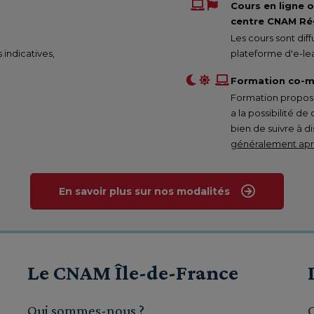
Cours en ligne 
centre CNAM Rég
Les cours sont di
s indicatives,
plateforme d'e-lea
Formation co-m
Formation proposée
a la possibilité de
bien de suivre à d
généralement aprè
En savoir plus sur nos modalités
Le CNAM Île-de-France
Qui sommes-nous ?