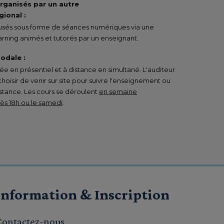
organisés par un autre
ional :
ffusés sous forme de séances numériques via une
rning animés et tutorés par un enseignant.
odale :
 en présentiel et à distance en simultané. L'auditeur
 choisir de venir sur site pour suivre l'enseignement ou
istance. Les cours se déroulent
en semaine
s 18h ou le samedi
.
Information & Inscription
Contactez-nous