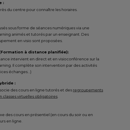
 :
ès du centre pour connaître les horaires.
ffusés sous forme de séances numériques via une
arning animés et tutorés par un enseignant. Des
pement en visio sont proposées.
 (Formation à distance planifiée):
tance intervient en direct et en visioconférence sur la
rning. Il complète son intervention par des activités
rcices échanges…)
ybride :
ocie des cours en ligne tutorés et des
regroupements
 classes virtuelles obligatoires
.
e des cours en présentiel (en cours du soir ou en
urs en ligne.