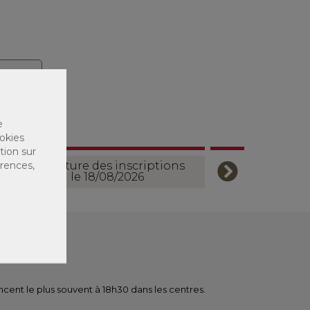
e
okies
tion sur
érences,
Ouverture des inscriptions
le 18/08/2026
ent le plus souvent à 18h30 dans les centres.