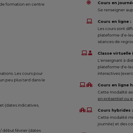
Cours en journée
 de formation en centre
Se renseigner aupr
Cours en ligne :
Les cours sont di
plateforme d’e-le
séances de regrou
Classe virtuelle
L'enseignant à dis
plateforme d'e-lea
mations. Les cours pour
interactives (exe
 peu plus tard dans le
Cours en ligne h
Cette modalité ass
en présentiel ou en
et (dates indicatives,
Cours hybrides :
Cette modalité mix
journée) et des co
 / début février (dates