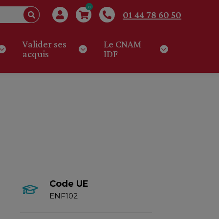
0
01 44 78 60 50
Valider ses
Le CNAM
acquis
IDF
Code UE
ENF102