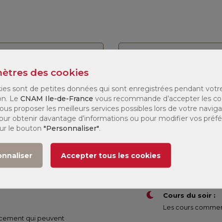
stre :
Tous
Modalité :
Tous
ètres des cookies
e
Jours de
ies sont de petites données qui sont enregistrées pendant votr
Modalité
Tarif
027
formation
on. Le
CNAM Ile-de-France
vous recommande d’accepter les co
ous proposer les meilleurs services possibles lors de votre naviga
 Pour obtenir davantage d’informations ou pour modifier vos préf
(1)
 2
138 €
sur le bouton
"Personnaliser"
.
onnaliser
Accepter tous les cookies
Cours du soir :
Les cours commenc
nancement qui peuvent