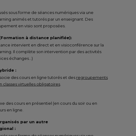
ffusés sous forme de séances numériques via une
arning animés et tutorés par un enseignant. Des
pement en visio sont proposées.
 (Formation à distance planifiée):
tance intervient en direct et en visioconférence sur la
rning. Il complète son intervention par des activités
rcices échanges…)
ybride :
ocie des cours en ligne tutorés et des
regroupements
 classes virtuelles obligatoires
.
e des cours en présentiel (en cours du soir ou en
urs en ligne.
organisés par un autre
ional :
ffusés sous forme de séances numériques via une