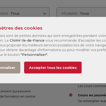
stre :
Tous
Modalité :
Tous
ètres des cookies
e
Jours de
Modalité
Tarif
027
formation
ies sont de petites données qui sont enregistrées pendant votr
on. Le
CNAM Ile-de-France
vous recommande d’accepter les co
(1)
ous proposer les meilleurs services possibles lors de votre naviga
 1
207 €
 Pour obtenir davantage d’informations ou pour modifier vos préf
sur le bouton
"Personnaliser"
.
onnaliser
Accepter tous les cookies
Cours du soir :
Les cours commenc
nancement qui peuvent
Cours en journée
 de formation en centre
Se renseigner aupr