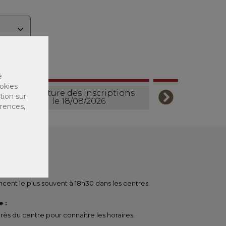
e
okies
Ouverture des inscriptions
tion sur
le 18/08/2026
érences,
ent le plus souvent à 18h30 dans les centres.
 :
ès du centre pour connaître les horaires.