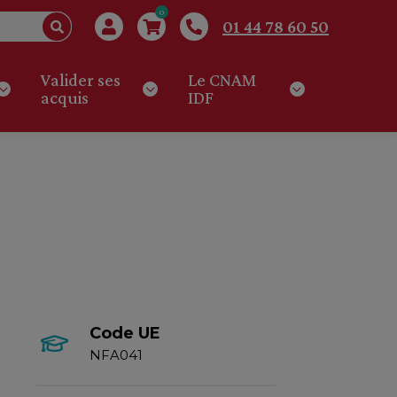
0
01 44 78 60 50
Valider ses
Le CNAM
acquis
IDF
Code UE
NFA041