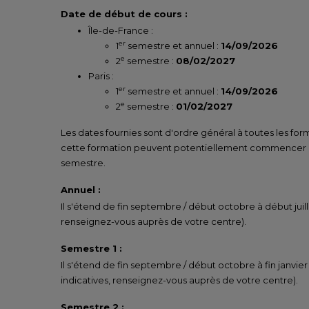
Date de début de cours :
Île-de-France :
er
1
semestre et annuel :
14/09/2026
e
2
semestre :
08/02/2027
Paris :
er
1
semestre et annuel :
14/09/2026
e
2
semestre :
01/02/2027
Les dates fournies sont d'ordre général à toutes les for
cette formation peuvent potentiellement commencer un
semestre.
Annuel :
Il s'étend de fin septembre / début octobre à début juill
renseignez-vous auprès de votre centre).
Semestre 1 :
Il s'étend de fin septembre / début octobre à fin janvier
indicatives, renseignez-vous auprès de votre centre).
Semestre 2 :