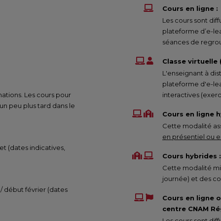
Cours en ligne :
Les cours sont di
plateforme d’e-le
séances de regrou
Classe virtuelle
L'enseignant à dis
plateforme d'e-lea
mations. Les cours pour
interactives (exe
 peu plus tard dans le
Cours en ligne h
Cette modalité ass
en présentiel ou en
et (dates indicatives,
Cours hybrides :
Cette modalité mix
journée) et des co
 / début février (dates
Cours en ligne 
centre CNAM Rég
Les cours sont di