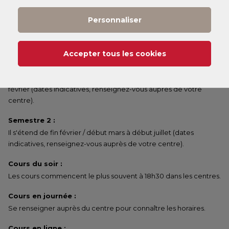
commencer un peu plus tard dans le semestre.
Personnaliser
Annuel :
Il s'étend de fin septembre / début octobre à début juillet
(dates indicatives, renseignez-vous auprès de votre centre).
Accepter tous les cookies
Semestre 1 :
Il s'étend de fin septembre / début octobre à fin janvier / début
février (dates indicatives, renseignez-vous auprès de votre
centre).
Semestre 2 :
Il s'étend de fin février / début mars à début juillet (dates
indicatives, renseignez-vous auprès de votre centre).
Cours du soir :
Les cours commencent le plus souvent à 18h30 dans les centres.
Cours en journée :
Se renseigner auprès du centre pour connaître les horaires.
Cours en ligne :