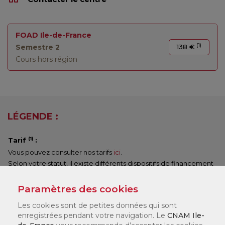
FOAD Ile-de-France
(1)
Semestre 2
138 €
Cours hors région
LÉGENDE :
(1)
Tarif
:
Vous pouvez consulter nos tarifs
ici
.
Selon votre statut, il existe différents dispositifs de financement
qui peuvent financer jusqu'à 100 % de votre formation. Nos
chargés de formation en centre vous accompagneront pour
Paramètres des cookies
constituer votre dossier.
Les cookies sont de petites données qui sont
enregistrées pendant votre navigation. Le
CNAM Ile-
Date de début de cours :