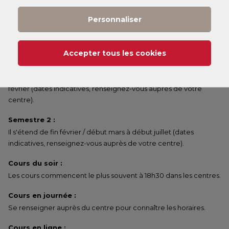
commencer un peu plus tard dans le semestre.
Personnaliser
Annuel :
Il s'étend de fin septembre / début octobre à début juillet
(dates indicatives, renseignez-vous auprès de votre centre).
Accepter tous les cookies
Semestre 1 :
Il s'étend de fin septembre / début octobre à fin janvier / début
février (dates indicatives, renseignez-vous auprès de votre
centre).
Semestre 2 :
Il s'étend de fin février / début mars à début juillet (dates
indicatives, renseignez-vous auprès de votre centre).
Cours du soir :
Les cours commencent le plus souvent à 18h30 dans les centres.
Cours en journée :
Se renseigner auprès du centre pour connaître les horaires.
Cours en ligne :