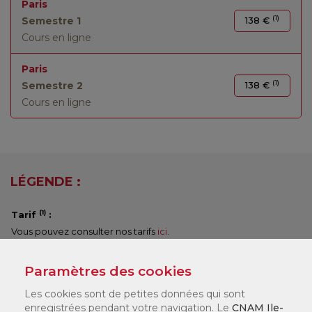
Paris
(1)
Semestre 1
138 €
Cours en ligne
Paris
(1)
Semestre 2
138 €
Cours en ligne
LÉGENDE :
(1)
Tarif
:
Vous pouvez consulter nos tarifs
ici
.
Selon votre statut, il existe différents dispositifs de financement
qui peuvent financer jusqu'à 100 % de votre formation. Nos
Paramètres des cookies
chargés de formation en centre vous accompagneront pour
constituer votre dossier.
Les cookies sont de petites données qui sont
enregistrées pendant votre navigation. Le
CNAM Ile-