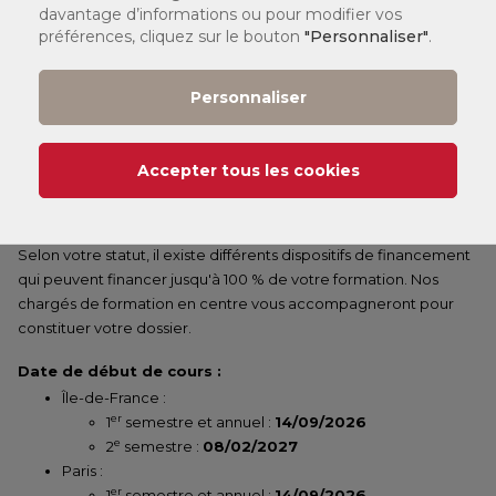
davantage d’informations ou pour modifier vos
Cours en ligne
préférences, cliquez sur le bouton
"Personnaliser"
.
Personnaliser
LÉGENDE :
Accepter tous les cookies
(1)
Tarif
:
Vous pouvez consulter nos tarifs
ici
.
Selon votre statut, il existe différents dispositifs de financement
qui peuvent financer jusqu'à 100 % de votre formation. Nos
chargés de formation en centre vous accompagneront pour
constituer votre dossier.
Date de début de cours :
Île-de-France :
er
1
semestre et annuel :
14/09/2026
e
2
semestre :
08/02/2027
Paris :
er
1
semestre et annuel :
14/09/2026