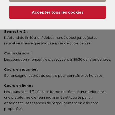
Semestre 1 :
Il s'étend de fin septembre / début octobre à fin janvier / début
Accepter tous les cookies
février (dates indicatives, renseignez-vous auprès de votre
centre).
Semestre 2 :
Il s'étend de fin février / début mars à début juillet (dates
indicatives, renseignez-vous auprès de votre centre).
Cours du soir :
Les cours commencent le plus souvent à 18h30 dans les centres.
Cours en journée :
Se renseigner auprès du centre pour connaître les horaires.
Cours en ligne :
Les cours sont diffusés sous forme de séances numériques via
une plateforme d’e-learning animés et tutorés par un
enseignant. Des séances de regroupement en visio sont
proposées.