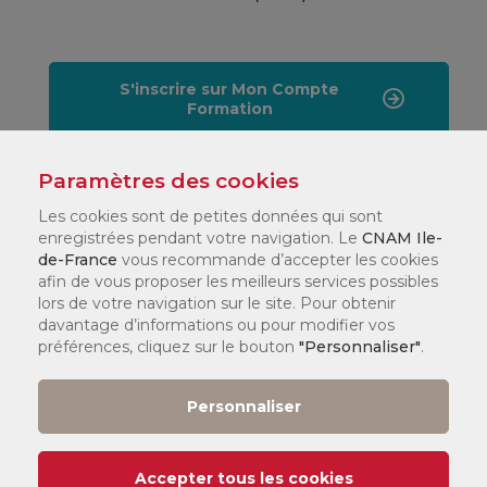
S'inscrire sur Mon Compte
Formation
Paramètres des cookies
Les cookies sont de petites données qui sont
Code Bloc
enregistrées pendant votre navigation. Le
CNAM Ile-
LG036C74
de-France
vous recommande d’accepter les cookies
afin de vous proposer les meilleurs services possibles
lors de votre navigation sur le site. Pour obtenir
davantage d’informations ou pour modifier vos
Formation éligible au CPF
préférences, cliquez sur le bouton
"Personnaliser"
.
Personnaliser
Accepter tous les cookies