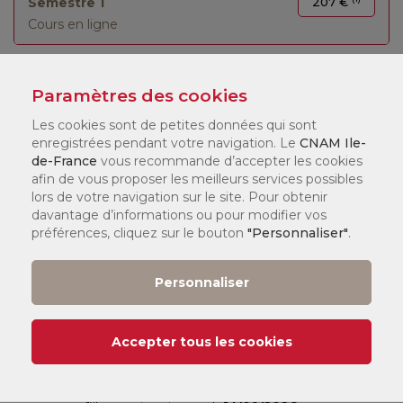
Semestre 1
207 €
Cours en ligne
Paramètres des cookies
Les cookies sont de petites données qui sont
LÉGENDE :
enregistrées pendant votre navigation. Le
CNAM Ile-
de-France
vous recommande d’accepter les cookies
(1)
Tarif
:
afin de vous proposer les meilleurs services possibles
Vous pouvez consulter nos tarifs
ici
.
lors de votre navigation sur le site. Pour obtenir
Selon votre statut, il existe différents dispositifs de financement
davantage d’informations ou pour modifier vos
qui peuvent financer jusqu'à 100 % de votre formation. Nos
préférences, cliquez sur le bouton
"Personnaliser"
.
chargés de formation en centre vous accompagneront pour
constituer votre dossier.
Personnaliser
Date de début de cours :
Île-de-France :
Accepter tous les cookies
er
1
semestre et annuel :
14/09/2026
e
2
semestre :
08/02/2027
Paris :
er