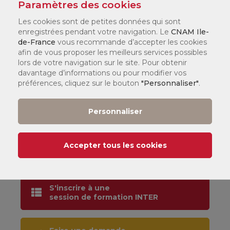
Paramètres des cookies
Les cookies sont de petites données qui sont
enregistrées pendant votre navigation. Le
CNAM Ile-
Code stage
de-France
vous recommande d’accepter les cookies
CO-RED01-I
afin de vous proposer les meilleurs services possibles
lors de votre navigation sur le site. Pour obtenir
davantage d’informations ou pour modifier vos
préférences, cliquez sur le bouton
"Personnaliser"
.
Durée
2 jour(s) / 14 heure(s)
Personnaliser
Format
INTER / INTRA
Accepter tous les cookies
S'inscrire à une
session de formation INTER