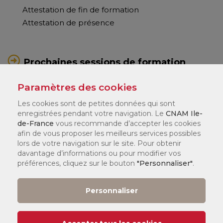
Attestation de fin de formation
Attestation de présence
Prochaines sessions de formation
INTER :
Paramètres des cookies
Les cookies sont de petites données qui sont
Prochaines dates
enregistrées pendant votre navigation. Le
CNAM Ile-
de-France
vous recommande d’accepter les cookies
afin de vous proposer les meilleurs services possibles
Demander un devis pour une
lors de votre navigation sur le site. Pour obtenir
formation sur-mesure
davantage d’informations ou pour modifier vos
préférences, cliquez sur le bouton
"Personnaliser"
.
Personnaliser
Code stage
BU-WOR02-I