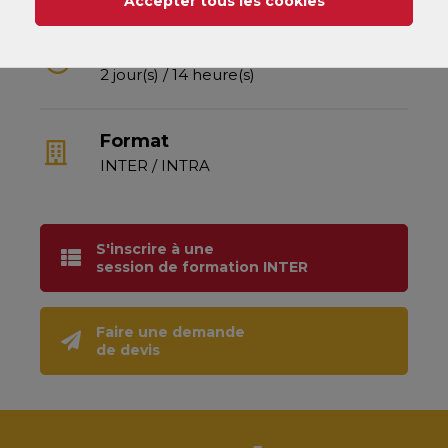
Accepter tous les cookies
Durée
2 jour(s) / 14 heure(s)
Format
INTER / INTRA
S'inscrire à une
session de formation INTER
Faire une demande
de devis