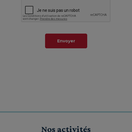
Envoyer
Conformément à la loi française « Informatique et Libertés » du 6 janvier
1978 et au « Règlement Général sur la Protection des Données » du 25
mai 2018, le Cnam Île-de-France collecte vos données, pour sa propre
utilisation et pour une durée de 1 an maximum à compter de notre
dernier contact, afin de répondre à votre demande d'informations et
ainsi qu'à des fins statistiques non-nominatives. Vous pouvez demander
l'accès, la modification ou la suppression partielle ou totale de vos
données en vous adressant à
dpo@cnam-iledefrance.fr
ou CNAM Île-de-
France 9 cour des petites écuries 75010 PARIS.
Nos activités