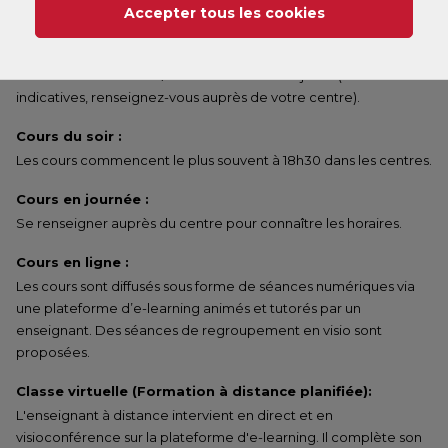
Accepter tous les cookies
centre).
Semestre 2 :
Il s'étend de fin février / début mars à début juillet (dates
indicatives, renseignez-vous auprès de votre centre).
Cours du soir :
Les cours commencent le plus souvent à 18h30 dans les centres.
Cours en journée :
Se renseigner auprès du centre pour connaître les horaires.
Cours en ligne :
Les cours sont diffusés sous forme de séances numériques via
une plateforme d’e-learning animés et tutorés par un
enseignant. Des séances de regroupement en visio sont
proposées.
Classe virtuelle (Formation à distance planifiée):
L'enseignant à distance intervient en direct et en
visioconférence sur la plateforme d'e-learning. Il complète son