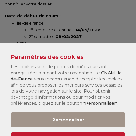
constituer votre dossier.
Date de début de cours :
Île-de-France :
er
1
semestre et annuel :
14/09/2026
e
2
semestre :
08/02/2027
Paris :
er
1
semestre et annuel :
14/09/2026
Paramètres des cookies
e
2
semestre :
01/02/2027
Les cookies sont de petites données qui sont
Les dates fournies sont d'ordre général à toutes les formations.
enregistrées pendant votre navigation. Le
CNAM Ile-
Les cours pour cette formation peuvent potentiellement
de-France
vous recommande d’accepter les cookies
commencer un peu plus tard dans le semestre.
afin de vous proposer les meilleurs services possibles
lors de votre navigation sur le site. Pour obtenir
Annuel :
davantage d’informations ou pour modifier vos
Il s'étend de fin septembre / début octobre à début juillet
préférences, cliquez sur le bouton
"Personnaliser"
.
(dates indicatives, renseignez-vous auprès de votre centre).
Semestre 1 :
Personnaliser
Il s'étend de fin septembre / début octobre à fin janvier / début
février (dates indicatives, renseignez-vous auprès de votre