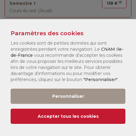
(1)
Semestre 1
138 €
Cours du soir (Jeudi)
Paramètres des cookies
Les cookies sont de petites données qui sont
LÉGENDE :
enregistrées pendant votre navigation. Le
CNAM Ile-
de-France
vous recommande d’accepter les cookies
(1)
Tarif
:
afin de vous proposer les meilleurs services possibles
Vous pouvez consulter nos tarifs
ici
.
lors de votre navigation sur le site. Pour obtenir
davantage d’informations ou pour modifier vos
Selon votre statut, il existe différents dispositifs de financement
préférences, cliquez sur le bouton
"Personnaliser"
.
qui peuvent financer jusqu'à 100 % de votre formation. Nos
chargés de formation en centre vous accompagneront pour
constituer votre dossier.
Personnaliser
Date de début de cours :
Île-de-France :
Accepter tous les cookies
er
1
semestre et annuel :
14/09/2026
e
2
semestre :
08/02/2027
Paris :