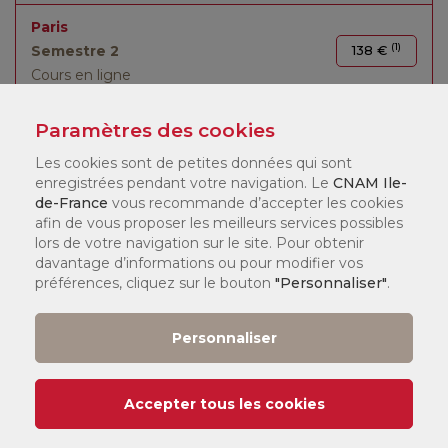
Paris
(1)
Semestre 2
138 €
Cours en ligne
Paramètres des cookies
Les cookies sont de petites données qui sont
enregistrées pendant votre navigation. Le
CNAM Ile-
LÉGENDE :
de-France
vous recommande d’accepter les cookies
afin de vous proposer les meilleurs services possibles
(1)
Tarif
:
lors de votre navigation sur le site. Pour obtenir
Vous pouvez consulter nos tarifs
ici
.
davantage d’informations ou pour modifier vos
préférences, cliquez sur le bouton
"Personnaliser"
.
Selon votre statut, il existe différents dispositifs de financement
qui peuvent financer jusqu'à 100 % de votre formation. Nos
chargés de formation en centre vous accompagneront pour
Personnaliser
constituer votre dossier.
Date de début de cours :
Accepter tous les cookies
Île-de-France :
er
1
semestre et annuel :
14/09/2026