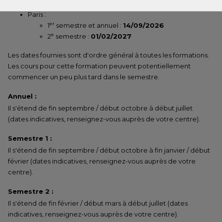
e
2
semestre :
08/02/2027
Paris :
er
1
semestre et annuel :
14/09/2026
e
2
semestre :
01/02/2027
Les dates fournies sont d'ordre général à toutes les formations.
Les cours pour cette formation peuvent potentiellement
commencer un peu plus tard dans le semestre.
Annuel :
Il s'étend de fin septembre / début octobre à début juillet
(dates indicatives, renseignez-vous auprès de votre centre).
Semestre 1 :
Il s'étend de fin septembre / début octobre à fin janvier / début
février (dates indicatives, renseignez-vous auprès de votre
centre).
Semestre 2 :
Il s'étend de fin février / début mars à début juillet (dates
indicatives, renseignez-vous auprès de votre centre).