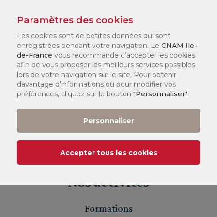
rigoureux, organisé et créatif. Vous savez vous adapter
Paramètres des cookies
à un public parfois hétérogène.
Les cookies sont de petites données qui sont
enregistrées pendant votre navigation. Le
CNAM Ile-
Déposer une candidature spontanée
de-France
vous recommande d’accepter les cookies
afin de vous proposer les meilleurs services possibles
lors de votre navigation sur le site. Pour obtenir
davantage d’informations ou pour modifier vos
Egalité professionnelle :
au Cnam Ile de France,
préférences, cliquez sur le bouton
"Personnaliser"
.
nous avons obtenu un score de 95/100 sur l'index
de l'égalité professionnelle femmes-hommes
Personnaliser
pour l'année 2026 au titre des données 2025.
Accepter tous les cookies
Nos activités
Formations