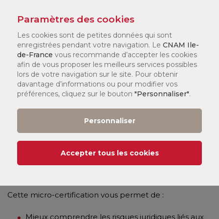
Module 4 - S’ADAPTER
Paramètres des cookies
Identifier les sources fiables pour assurer une veille
Les cookies sont de petites données qui sont
juridique, sélectionner les informations pertinentes,
enregistrées pendant votre navigation. Le
CNAM Ile-
de-France
vous recommande d’accepter les cookies
suivre les évolutions du droit des clauses abusives.
afin de vous proposer les meilleurs services possibles
lors de votre navigation sur le site. Pour obtenir
Module 5 - EVALUATION
davantage d’informations ou pour modifier vos
préférences, cliquez sur le bouton
"Personnaliser"
.
Mettre en œuvre, à partir de situations pratiques, ses
capacités d’analyse et de reformulation de clauses
Personnaliser
abusives.
Accepter tous les cookies
Débouchés et opportunités
Cette micro-certification vous permet de :
Mieux comprendre les risques juridiques liés aux