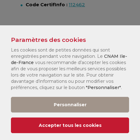
Code CertifInfo :
112462
Code diplôme
Paramètres des cookies
LG03605A
Les cookies sont de petites données qui sont
enregistrées pendant votre navigation. Le
CNAM Ile-
de-France
Diplôme visé
vous recommande d’accepter les cookies
afin de vous proposer les meilleurs services possibles
Licence générale
lors de votre navigation sur le site. Pour obtenir
davantage d’informations ou pour modifier vos
préférences, cliquez sur le bouton
"Personnaliser"
.
Niveau d'entrée
Niveau 5 (Bac+2)
Personnaliser
Niveau de sortie
Accepter tous les cookies
Niveau 6 (Bac+3)