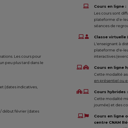
Cours en ligne :
Les cours sont di
plateforme d’e-le
séances de regrou
Classe virtuelle
L'enseignant à dis
plateforme d'e-lea
mations. Les cours pour
interactives (exe
 peu plus tard dans le
Cours en ligne h
Cette modalité ass
en présentiel ou en
et (dates indicatives,
Cours hybrides :
Cette modalité mix
journée) et des co
 / début février (dates
Cours en ligne 
centre CNAM Rég