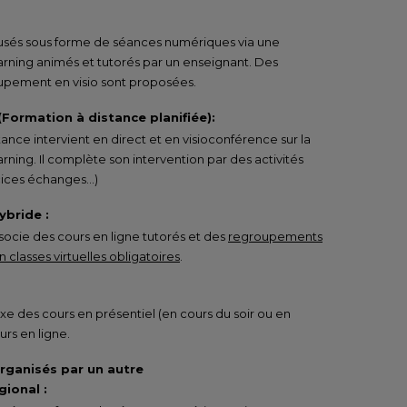
ffusés sous forme de séances numériques via une
arning animés et tutorés par un enseignant. Des
pement en visio sont proposées.
 (Formation à distance planifiée):
tance intervient en direct et en visioconférence sur la
rning. Il complète son intervention par des activités
rcices échanges…)
ybride :
ocie des cours en ligne tutorés et des
regroupements
 classes virtuelles obligatoires
.
e des cours en présentiel (en cours du soir ou en
urs en ligne.
organisés par un autre
ional :