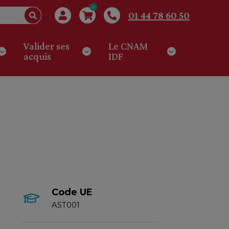
0
01 44 78 60 50
Valider ses
Le CNAM
acquis
IDF
Code UE
AST001