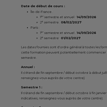
Date de début de cours :
Île-de-France :
er
1
semestre et annuel :
14/09/2026
e
2
semestre :
08/02/2027
Paris :
er
1
semestre et annuel :
14/09/2026
e
2
semestre :
01/02/2027
Les dates fournies sont d'ordre général à toutes les for
cette formation peuvent potentiellement commencer un
semestre.
Annuel :
Il s'étend de fin septembre / début octobre à début juill
renseignez-vous auprès de votre centre).
Semestre 1 :
Il s'étend de fin septembre / début octobre à fin janvier
indicatives, renseignez-vous auprès de votre centre).