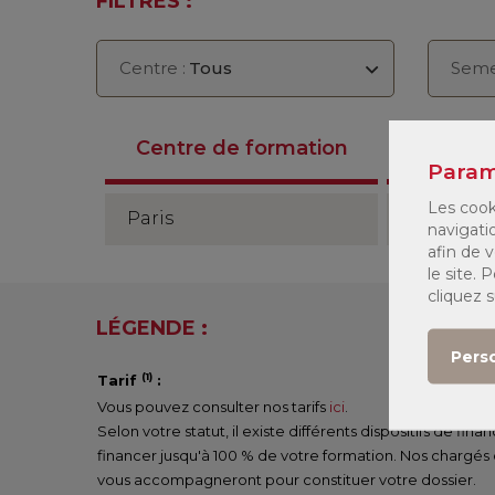
FILTRES :
Centre :
Tous
Seme
Anné
Centre de formation
2026/2
Param
Les cook
Paris
Semestre
navigati
afin de v
le site.
cliquez 
LÉGENDE :
Pers
(1)
Tarif
:
Vous pouvez consulter nos tarifs
ici
.
Selon votre statut, il existe différents dispositifs de fi
financer jusqu'à 100 % de votre formation. Nos chargés
vous accompagneront pour constituer votre dossier.